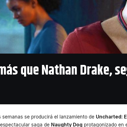
más que Nathan Drake, s
s semanas se producirá el lanzamiento de
Uncharted: E
a espectacular saga de
Naughty Dog
protagonizado en 