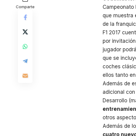
Campeonato 
Comparte
que muestra e
de la franquic
F1 2017 cuen
por invitació
jugador podrá
que se incluy
coches clásic
ellos tanto e
Además de es
adicional co
Desarrollo (m
entrenamien
otros aspecto
Además de lo
cuatro nuevo