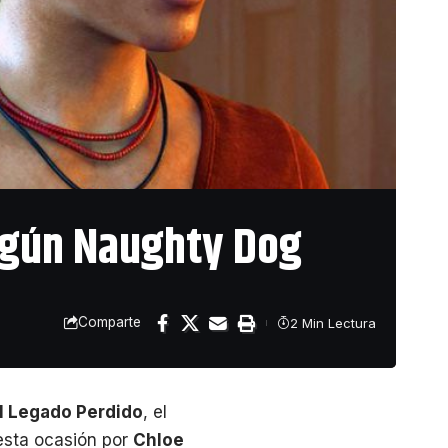
egún Naughty Dog
Comparte
2 Min Lectura
l Legado Perdido
, el
esta ocasión por
Chloe