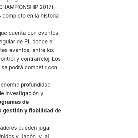
 CHAMPIONSHIP 2017),
 completo en la historia
que cuenta con eventos
egular de F1, donde el
tes eventos, entre los
ntrol y contrarreloj. Los
y se podrá competir con
a enorme profundidad
e Investigación y
ogramas de
 gestión y fiabilidad
de
gadores pueden jugar
nidos y Japón, y, al