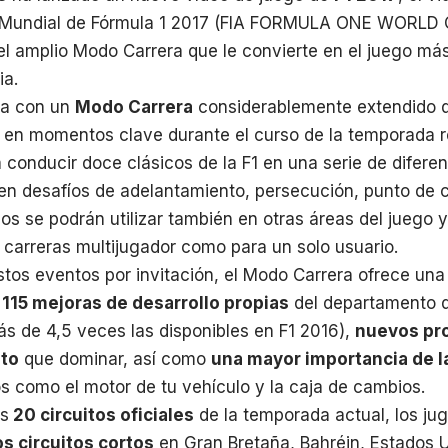
Mundial de Fórmula 1 2017 (FIA FORMULA ONE WORLD
l amplio Modo Carrera que le convierte en el juego más
ia.
ta con un
Modo Carrera
considerablemente extendido 
n en momentos clave durante el curso de la temporada r
 conducir doce clásicos de la F1 en una serie de diferen
en desafíos de adelantamiento, persecución, punto de co
os se podrán utilizar también en otras áreas del juego 
n carreras multijugador como para un solo usuario.
tos eventos por invitación, el Modo Carrera ofrece un
n
115 mejoras de desarrollo propias
del departamento d
ás de 4,5 veces las disponibles en F1 2016),
nuevos pr
to
que dominar, así como
una mayor importancia de la
s como el motor de tu vehículo y la caja de cambios.
s
20 circuitos oficiales
de la temporada actual, los ju
s circuitos cortos
en Gran Bretaña, Bahréin, Estados U