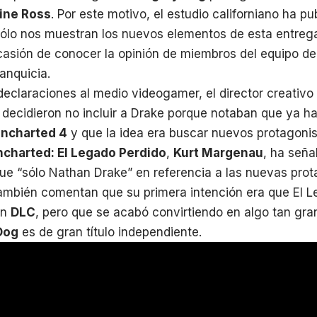
ine Ross
. Por este motivo, el estudio californiano ha p
sólo nos muestran los nuevos elementos de esta entreg
asión de conocer la opinión de miembros del equipo de 
ranquicia.
declaraciones al medio videogamer, el director creativo
decidieron no incluir a Drake porque notaban que ya ha
ncharted 4
y que la idea era buscar nuevos protagonist
ncharted: El Legado Perdido
,
Kurt Margenau
, ha señ
e “sólo Nathan Drake” en referencia a las nuevas prot
también comentan que su primera intención era que El L
un
DLC
, pero que se acabó convirtiendo en algo tan gran
Dog
es de gran título independiente.