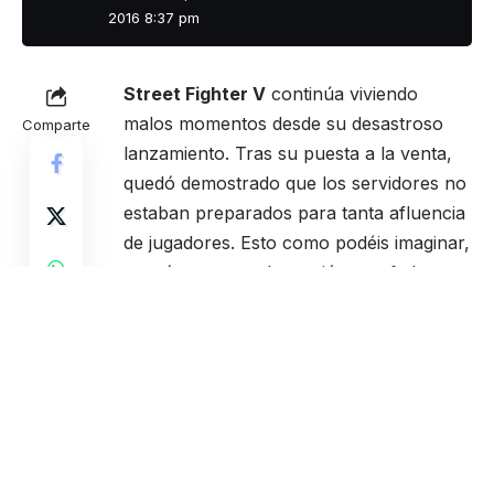
2016 8:37 pm
Street Fighter V
continúa viviendo
malos momentos desde su desastroso
Comparte
lanzamiento. Tras su puesta a la venta,
quedó demostrado que los servidores no
estaban preparados para tanta afluencia
de jugadores. Esto como podéis imaginar,
causó una gran decepción y enfado
entre los usuarios más fieles a la saga,
vendiendo el juego incluso a los pocos
días de su compra.
Pues como es lógico,
esto se ha
traducido en unos resultados no muy
agradables para
Capcom
, ya que las
ventas del juego siguen estando muy por