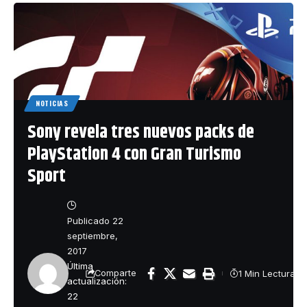
NOTICIAS
Sony revela tres nuevos packs de
PlayStation 4 con Gran Turismo
Sport
Publicado 22
septiembre,
2017
Última
1 Min Lectura
Comparte
actualización:
22