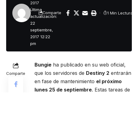
2017
Última
1 Min Lectura
Comparte
actualización:
22
septiembre,
2017 12:22
pm
Bungie
ha publicado en su web oficial,
que los servidores de
Destiny 2
entrarán
Comparte
en fase de mantenimiento
el próximo
lunes 25 de septiembre
. Estas tareas de
mantenimiento tendrán una duración
aproximada de seis horas y tras su
finalización obligarán a los jugadores a
descargar
la actualización versión 1.0.3
del juego.