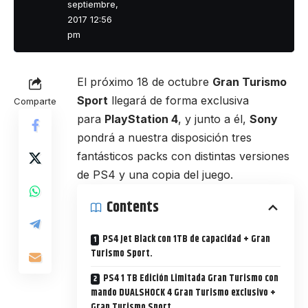
septiembre,
2017 12:56
pm
El próximo 18 de octubre
Gran Turismo
Sport
llegará de forma exclusiva
Comparte
para
PlayStation 4
, y junto a él,
Sony
pondrá a nuestra disposición tres
fantásticos packs con distintas versiones
de PS4 y una copia del juego.
Contents
PS4 Jet Black con 1TB de capacidad + Gran
Turismo Sport.
PS4 1 TB Edición Limitada Gran Turismo con
mando DUALSHOCK 4 Gran Turismo exclusivo +
Gran Turismo Sport.