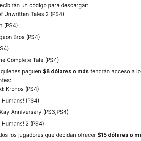
ecibirán un código para descargar:
f Unwritten Tales 2 (PS4)
n (PS4)
geon Bros (PS4)
PS4)
he Complete Tale (PS4)
o, quienes paguen
$8 dólares o más
tendrán acceso a lo
ntes:
ld: Kronos (PS4)
l Humans! (PS4)
 Kay Anniversary (PS3,PS4)
l Humans! 2 (PS4)
odos los jugadores que decidan ofrecer
$15 dólares o m