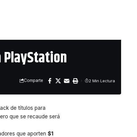
 PlayStation
Comparte
2 Min Lectura
ack de títulos para
inero que se recaude será
gadores que aporten
$1