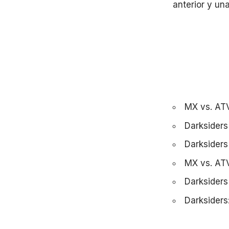
anterior y una
MX vs. AT
Darksiders
Darksiders 
MX vs. ATV
Darksiders 
Darksiders