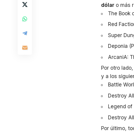
dólar
o más r
The Book o
Red Factio
Super Dun
Deponia (
ArcaniA: T
Por otro lad
y a los siguie
Battle Wor
Destroy Al
Legend of
Destroy Al
Por último, t