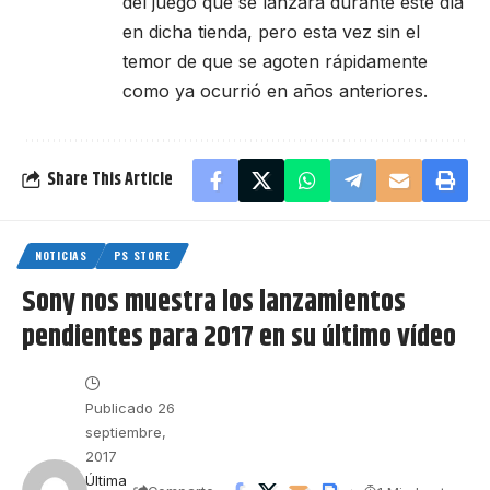
del juego que se lanzará durante este día
en dicha tienda, pero esta vez sin el
temor de que se agoten rápidamente
como ya ocurrió en años anteriores.
Share This Article
NOTICIAS
PS STORE
Sony nos muestra los lanzamientos
pendientes para 2017 en su último vídeo
Publicado 26
septiembre,
2017
Última