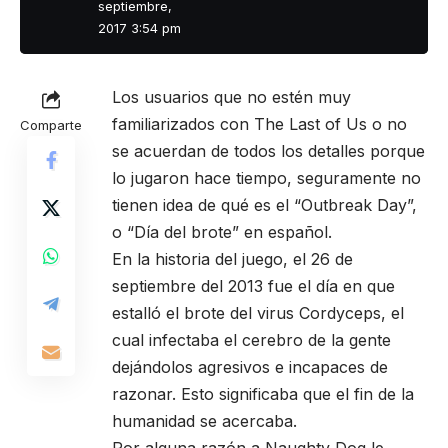
septiembre,
2017 3:54 pm
Los usuarios que no estén muy
familiarizados con The Last of Us o no
Comparte
se acuerdan de todos los detalles porque
lo jugaron hace tiempo, seguramente no
tienen idea de qué es el “Outbreak Day”,
o “Día del brote” en español.
En la historia del juego, el 26 de
septiembre del 2013 fue el día en que
estalló el brote del virus Cordyceps, el
cual infectaba el cerebro de la gente
dejándolos agresivos e incapaces de
razonar. Esto significaba que el fin de la
humanidad se acercaba.
Por alguna razón a Naughty Dog le