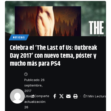
NOTICIAS
Celebra el ‘The Last of Us: Outbreak
Day 2017’ con nuevo tema, póster y
mucho más para PS4
Publicado 26
septiembre,
2017
Última
1 Min Lectura
Comparte
actualización:
26