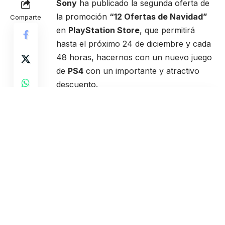
Sony
ha publicado la segunda oferta de
la promoción
“12 Ofertas de Navidad”
Comparte
en
PlayStation Store
, que permitirá
hasta el próximo 24 de diciembre y cada
48 horas, hacernos con un nuevo juego
de
PS4
con un importante y atractivo
descuento.
Contents
12 Ofertas de Navidad:
Juegos de la promoción 2×30 euros
(hasta el 21 de diciembre)
Descuentos exclusivos de PlayStation
Plus (hasta el 22/12/17)
El segundo juego que entra dentro de
esta oferta es
NBA 2K18
, el cual