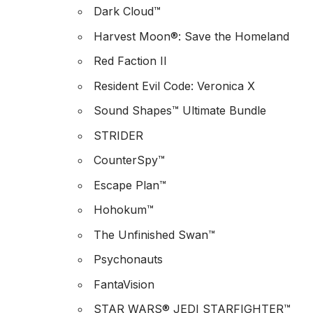
Dark Cloud™
Harvest Moon®: Save the Homeland
Red Faction II
Resident Evil Code: Veronica X
Sound Shapes™ Ultimate Bundle
STRIDER
CounterSpy™
Escape Plan™
Hohokum™
The Unfinished Swan™
Psychonauts
FantaVision
STAR WARS® JEDI STARFIGHTER™