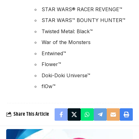
STAR WARS® RACER REVENGE™
STAR WARS™ BOUNTY HUNTER™
Twisted Metal: Black™
War of the Monsters
Entwined™
Flower™
Doki-Doki Universe™
flOw™
Share This Article