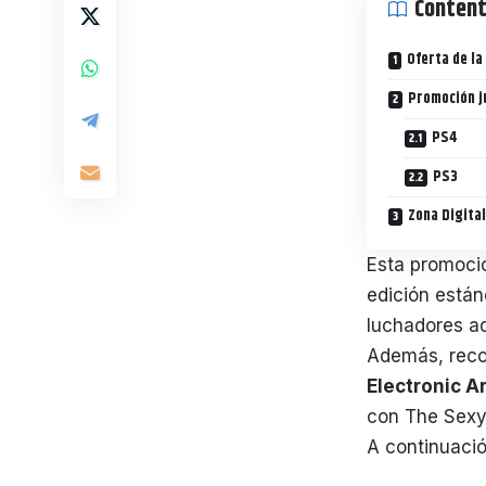
Conten
Oferta de la
Promoción j
PS4
PS3
Zona Digital
Esta promoció
edición están
luchadores ad
Además, reco
Electronic A
con The Sexy 
A continuació