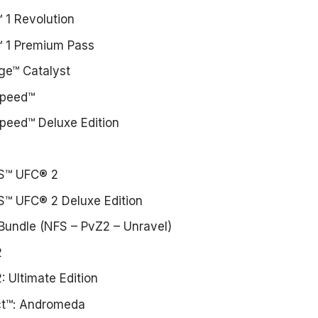
™ 1 Revolution
d™ 1 Premium Pass
dge™ Catalyst
Speed™
peed™ Deluxe Edition
S™ UFC® 2
™ UFC® 2 Deluxe Edition
Bundle (NFS – PvZ2 – Unravel)
2
2: Ultimate Edition
ct™: Andromeda