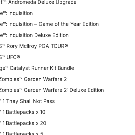
ct™: Andromeda Deluxe Upgrade
™: Inquisition
™: Inquisition – Game of the Year Edition
™: Inquisition Deluxe Edition
™ Rory McIlroy PGA TOUR®
S™ UFC®
dge™ Catalyst Runner Kit Bundle
 Zombies™ Garden Warfare 2
 Zombies™ Garden Warfare 2: Deluxe Edition
d™ 1 They Shall Not Pass
™ 1 Battlepacks x 10
™ 1 Battlepacks x 20
™ 1 Battlepacks x 5