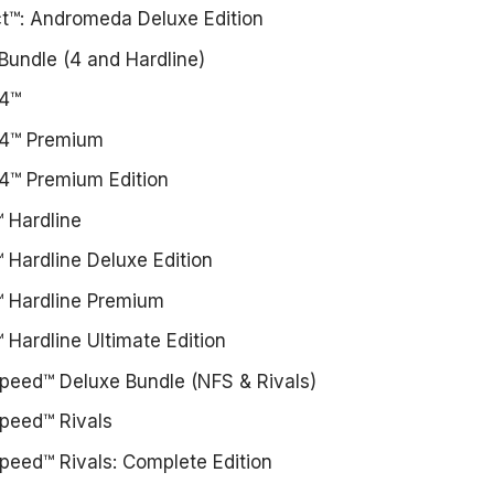
t™: Andromeda Deluxe Edition
 Bundle (4 and Hardline)
 4™
d 4™ Premium
d 4™ Premium Edition
™ Hardline
™ Hardline Deluxe Edition
d™ Hardline Premium
™ Hardline Ultimate Edition
peed™ Deluxe Bundle (NFS & Rivals)
peed™ Rivals
peed™ Rivals: Complete Edition