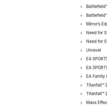
Battlefield
Battlefiel
Mirror’s E
Need for 
Need for S
Unravel
EA SPORT
EA SPORTS
EA Family 
Titanfall™ 
Titanfall™ 
Mass Effe