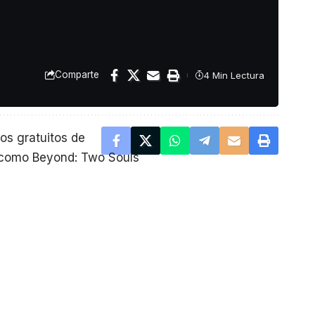
Comparte
4 Min Lectura
 de agosto de 2018.
os gratuitos de
como Beyond: Two Souls
acción en tercera
or parte de los
cibió muchas críticas en