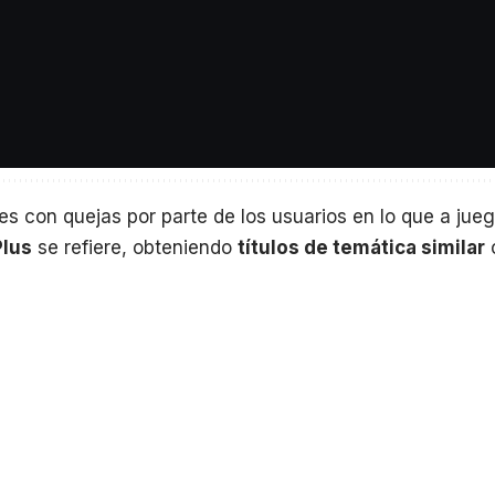
nzará en
PlayStation 4
en todo el mundo el próximo 24
s con quejas por parte de los usuarios en lo que a jueg
Plus
se refiere, obteniendo
títulos de temática similar
 este mes por fin se encuentra disponible un juego de 
es Mafia III. El juego ha sido en general bien recibido p
del servicio de Sony a pesar de que fue un título que re
e lanzamiento.
ts