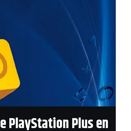
circuitos de la
de Paul Ricard y
 juego incluye 20
ar coches como el
el Campeonato de 1976 y
gráfico ‘Rush’ (2013).
e PlayStation Plus en