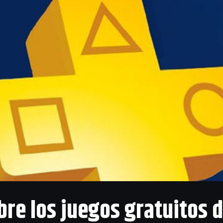
 con todos los equipos oficiales, pilotos y todos los 21 
emporada 2018, entre los que se incluyen los trazados 
Además de los contenidos de la presente temporada, el
nicos de la historia del deporte, que te permitirán pilot
cLaren M23D de James Hunt que obtuvo la victoria en 
2 T2 de Niki Lauda, ambos aparecían en el éxito cinemato
COMPRA AHORA EN AMAZON
re los juegos gratuitos d