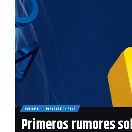
F1 2018 cuenta
apasionante t
Hockenheim. 
vehículos icó
legendario M
el Ferrari 31
NOTICIAS
PLAYSTATION PLUS
Primeros rumores sob