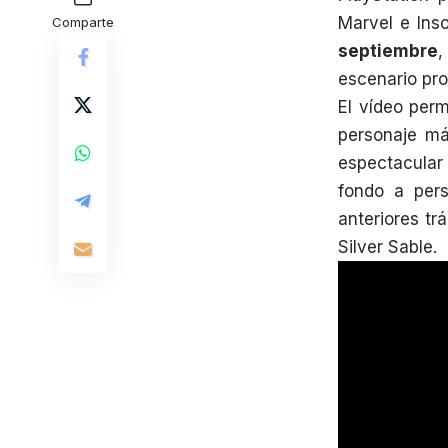
Marvel e Ins
Comparte
septiembre
,
escenario pro
El vídeo perm
personaje más
espectacula
fondo a per
anteriores tr
Silver Sable.