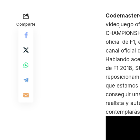
Codemaster
videojuego o
Comparte
CHAMPIONSHIP
oficial de F1,
canal oficial
Hablando acer
de F1 2018, 
reposicionami
que estamos 
conseguir una
realista y au
contemplarás 