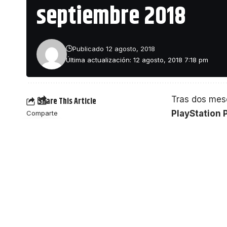
septiembre 2018
Publicado 12 agosto, 2018
F1 2018
se la
Última actualización: 12 agosto, 2018 7:18 pm
Tras dos mese
Share This Article
PlayStation 
Comparte
o Heavy Rain,
persona como 
suscriptores 
su ventana d
Conten
Fallout 4