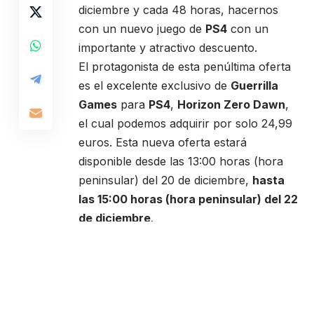
diciembre y cada 48 horas, hacernos
con un nuevo juego de
PS4
con un
importante y atractivo descuento.
El protagonista de esta penúltima oferta
es el excelente exclusivo de
Guerrilla
Games
para
PS4
,
Horizon Zero Dawn
,
el cual podemos adquirir por solo 24,99
euros. Esta nueva oferta estará
disponible desde las 13:00 horas (hora
peninsular) del 20 de diciembre,
hasta
las 15:00 horas (hora peninsular) del 22
de diciembre
.
Oferta 11 (vigente hasta las 3:00 PM
del 22 de diciembre)
Horizon Zero Dawn
37% de descuento sobre el precio