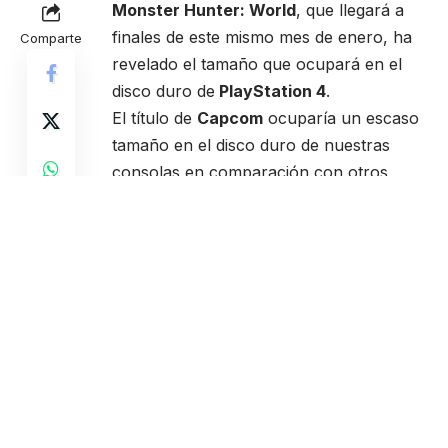
Monster Hunter: World
, que llegará a
finales de este mismo mes de enero, ha
Comparte
revelado el tamaño que ocupará en el
disco duro de
PlayStation 4
.
El título de
Capcom
ocuparía un escaso
tamaño en el disco duro de nuestras
consolas en comparación con otros
juegos de la presente generación. Tal y
como se puede apreciar en una imagen
de la contraportada del juego en su
versión para PS4, el título sólo ocuparía
sólo 16Gb de espacio en nuestras
consolas.
Lo cierto es que 16Gb es un tamaño
ridículo si lo comparamos con
producciones similares como The
Witcher 3 o incluso el reciente Assassins