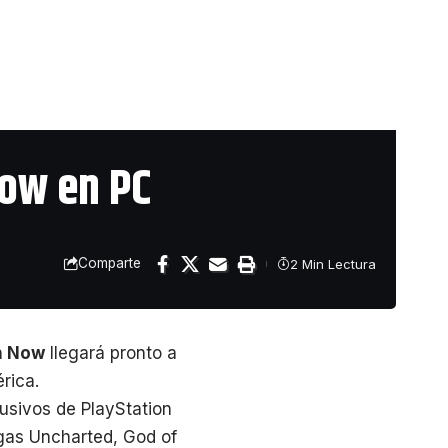
Now en PC
Comparte
2 Min Lectura
n Now
llegará pronto a
rica.
usivos de PlayStation
gas Uncharted, God of