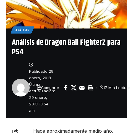
ANÁLISIS
Análisis de Dragon Ball FighterZ para
PS4
Publicado 29
enero, 2018
Última
17 Min Lectura
Comparte
actualización:
29 enero,
2018 10:54
am
Hace aproximadamente medio año,