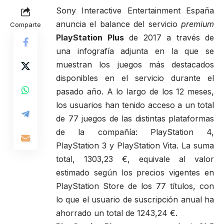
Sony Interactive Entertainment España
anuncia el balance del servicio
premium
Comparte
PlayStation Plus
de 2017 a través de
una infografía adjunta en la que se
muestran los juegos más destacados
disponibles en el servicio durante el
pasado año. A lo largo de los 12 meses,
los usuarios han tenido acceso a un total
de 77 juegos de las distintas plataformas
de la compañía: PlayStation 4,
PlayStation 3 y PlayStation Vita. La suma
total, 1303,23 €, equivale al valor
estimado según los precios vigentes en
PlayStation Store de los 77 títulos, con
lo que el usuario de suscripción anual ha
ahorrado un total de 1243,24 €.