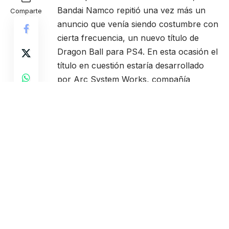
Bandai Namco repitió una vez más un
Comparte
anuncio que venía siendo costumbre con
cierta frecuencia, un nuevo título de
Dragon Ball para PS4. En esta ocasión el
título en cuestión estaría desarrollado
por Arc System Works, compañía
japonesa con gran experiencia en el
género de la lucha en 2D y avalados por
grandes títulos como Blazblue, Guilty
Gear o Persona 4 Arena. Sin embargo,
en esta ocasión y a diferencia de trabajos
anteriores como Dragon Ball Z Extreme
Butoden para 3DS, se ha llevado el
nombre de la franquicia a un nuevo
nivel, uno que hará que todos aquellos
que un día soñamos con un gran juego