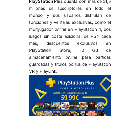
PlayStation Plus
cuenta con más de 31,5
millones de suscriptores en todo el
mundo y sus usuarios disfrutan de
funciones y ventajas exclusivas, como el
multijugador
online
en PlayStation 4, dos
juegos sin coste adicional de PS4 cada
mes, descuentos exclusivos en
PlayStation Store, 10 GB de
almacenamiento
online
para partidas
guardadas y títulos bonus de PlayStation
VR y PlayLink.