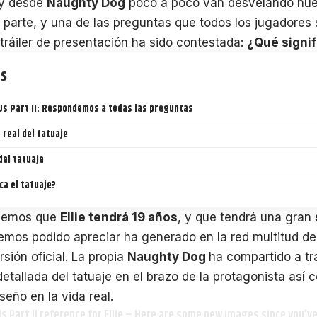
 y desde
Naughty Dog
poco a poco van desvelando nue
parte, y una de las preguntas que todos los jugadores s
tráiler de presentación ha sido contestada:
¿Qué signifi
ts
Us Part II: Respondemos a todas las preguntas
 real del tatuaje
del tatuaje
ca el tatuaje?
abemos que
Ellie tendrá 19 años
, y que tendrá una gran
emos podido apreciar ha generado en la red multitud de 
sión oficial. La propia
Naughty Dog
ha compartido a tr
tallada del tatuaje en el brazo de la protagonista así co
seño en la vida real.
s Part II reference for Ellie – Here are some new images since you've