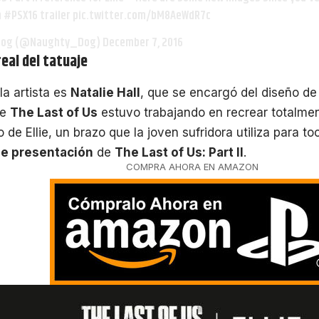
m
#PSX16
trailer
pic.twitter.com/bM8AeWdR7c
Dog (@Naughty_Dog)
December 7, 2016
real del tatuaje
la artista es
Natalie Hall
, que se encargó del diseño d
de
The Last of Us
estuvo trabajando en recrear totalmen
 de Ellie, un brazo que la joven sufridora utiliza para t
 de presentación
de
The Last of Us: Part II
.
COMPRA AHORA EN AMAZON