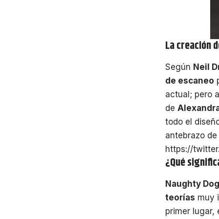
La creación d
Según
Neil 
de escaneo
p
actual; pero 
de
Alexandr
todo el diseñ
antebrazo de 
https://twit
¿Qué signific
Naughty Do
teorías
muy i
primer lugar, 