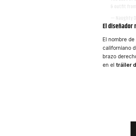
& outfit fro
— Naughty 
El diseñador 
El nombre de 
californiano 
brazo derecho
en el
tráiler