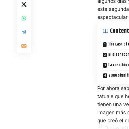
algunos días
esta segunda 
espectacular 
Conten
The Last of 
El diseñador
La creación 
¿Qué signifi
Por ahora s
tatuaje que h
tienen una ver
imagen más de
que creó el di
The Last of U