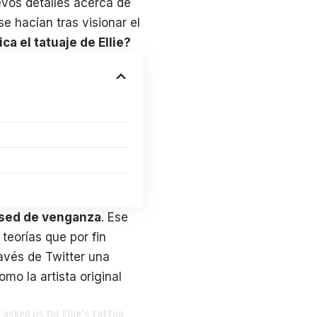
vos detalles acerca de
e hacían tras visionar el
ca el tatuaje de Ellie?
sed de venganza
. Ese
teorías que por fin
avés de Twitter una
mo la artista original
 asked us for Ellie's tattoo