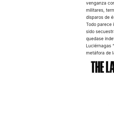
venganza con
militares, ter
disparos de és
Todo parece i
sido secuestr
quedase inde
Luciérnagas “
metáfora de l