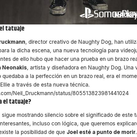
el tatuaje
Druckmann
, director creativo de Naughty Dog, han utili
ara la dicha escena, una nueva tecnología para videoj
antes de ello hubo que hacer una prueba en un brazo real
a Neonakis
, artista y diseñadora en Naughty Dog. Una
o quedaba a la perfección en un brazo real, era el momen
Ellie a través de esta nueva técnica.
ter.com/Neil_Druckmann/status/805513823981441024
a el tatuaje?
g
sigue mostrando silencio sobre el significado de este t
nteresantes, incluso con lógica, que queremos explicar
existe la posibilidad de que
Joel esté a punto de morir