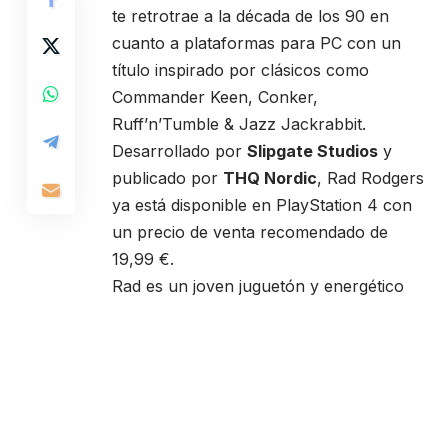
te retrotrae a la década de los 90 en
cuanto a plataformas para PC con un
título inspirado por clásicos como
Commander Keen, Conker,
Ruff’n’Tumble & Jazz Jackrabbit.
Desarrollado por
Slipgate Studios
y
publicado por
THQ Nordic
, Rad Rodgers
ya está disponible en PlayStation 4 con
un precio de venta recomendado de
19,99 €.
Rad es un joven juguetón y energético
que quizás juegue a demasiados
videojuegos. Después de quedarse
dormido tras una larga partida durante la
noche, Rad despierta y se encuentra con
su vieja y polvorienta consola, que se ha
encendido sola. De repente, un vórtice