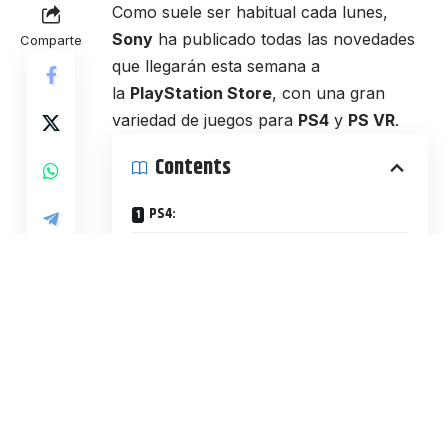
Como suele ser habitual cada lunes,
Sony
ha publicado todas las novedades
Comparte
que llegarán esta semana a
la
PlayStation Store
, con una gran
variedad de juegos para
PS4
y
PS VR
.
Contents
PS4:
PS Vita:
DLCs PS4:
Esta semana destaca el lanzamiento del
esperado
Detroit: Become Human
, el
nuevo juego de Quantic Dream, donde
un grupo de androides comienza a
cuestionar su realidad y origen,