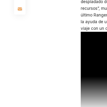
despiadado do
recursos”, m
último Ranger
la ayuda de u
viaje con un o