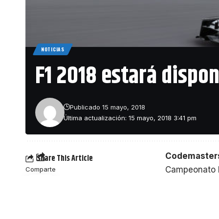
NOTICIAS
F1 2018 estará dispon
RAGE 2 es una
cargo de
id 
proporciones 
Publicado 15 mayo, 2018
2018, donde 
Última actualización: 15 mayo, 2018 3:41 pm
Codemaster
Share This Article
Campeonato 
Comparte
sumergirá a l
PlayStation 
del Gran Prem