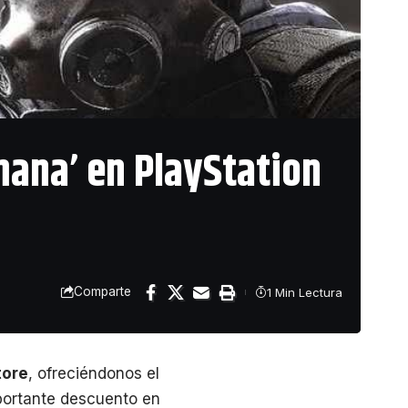
mana’ en PlayStation
Comparte
1 Min Lectura
tore
, ofreciéndonos el
portante descuento en