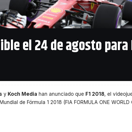
ible el 24 de agosto para
 secuela del título que debutó en 2011 para PlayStation 
Software y Avalanche Studios
, asegurando por tanto a
épicas. Por último, Bethesda comentó que RAGE 2 estar
mostrarán un nuevo gameplay y revelarán más detalles.
s
y
Koch Media
han anunciado que
F1 2018
, el videoju
Mundial de Fórmula 1 2018 (FIA FORMULA ONE WORLD
os jugadores en la Fórmula 1 más que nunca. F1 2018 se
4
en todo el mundo el viernes 24 de agosto de 2018, coi
io de Bélgica 2018 en el icónico circuito de Spa-Franc