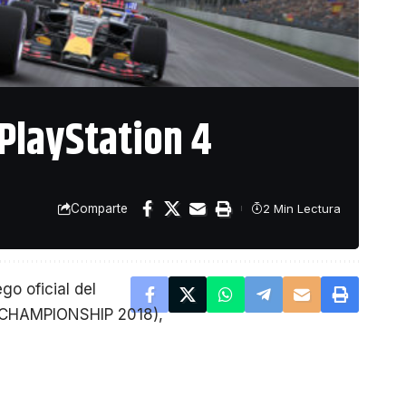
 PlayStation 4
3. El desarrollo está
cción y caos en
á presente en el E3
Comparte
2 Min Lectura
ego oficial del
 CHAMPIONSHIP 2018),
 lanzará para
ncidiendo con la disputa
orchamps.