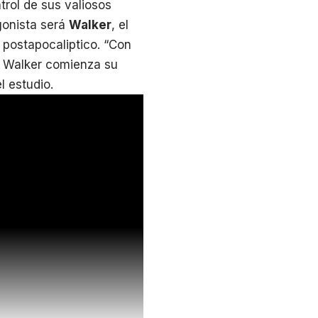
rol de sus valiosos
gonista será
Walker
, el
 postapocaliptico. “Con
, Walker comienza su
l estudio.