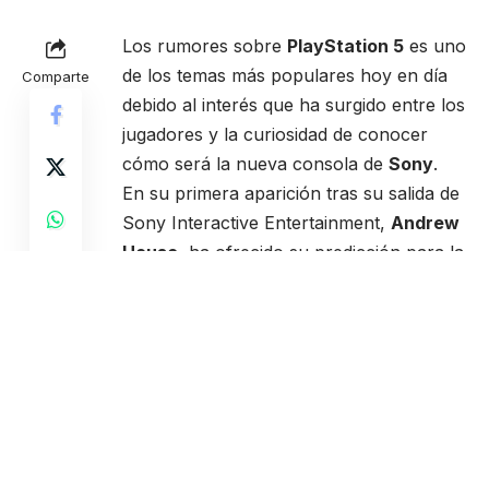
Los rumores sobre
PlayStation 5
es uno
de los temas más populares hoy en día
Comparte
debido al interés que ha surgido entre los
jugadores y la curiosidad de conocer
cómo será la nueva consola de
Sony
.
En su primera aparición tras su salida de
Sony Interactive Entertainment,
Andrew
House
, ha ofrecido su predicción para la
PS5
. El ex directivo piensa que tanto a
PlayStation 4 como a PlayStation 4 Pro
le queda mucha vida, y que la próxima
consola de la compañía japonesa va
seguir contando con lector de discos.
“No tengo ningún conocimiento firme
sobre esto, pero mi sensación es que
verán el disco en la industria por un