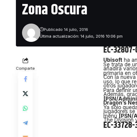
Zona Oscura
cada vez que 
Solución 2
En otras situ
Publicado 14 julio, 2016
desbloquear l
Última actualización: 14 julio, 2016 10:06 pm
TCP : 80, 44
EC-32807-
Ubisoft
ha an
Se trata de u
añadirá vario
Comparte
primaria en o
Con la nueva 
uso, lo que r
otros jugador
Para definir 
Además, graci
[PSN/Adminis
Dragon’s Ne
Ya sólo queda
jugadores se 
menú
[PSN/A
The Division 
EC-33728-