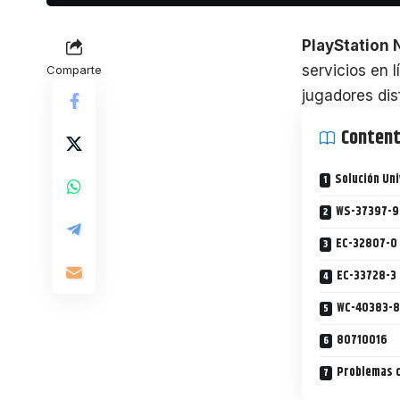
PlayStation
servicios en l
Comparte
jugadores dis
Conten
Solución Uni
WS-37397-9
EC-32807-0
EC-33728-3
WC-40383-8
80710016
Problemas c