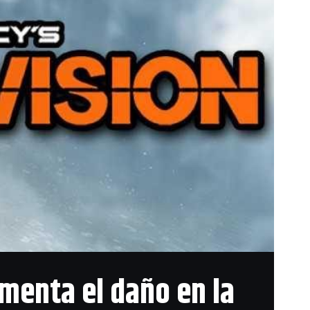
 sesión
funcionando de forma
 por cualquier rastro
drásticas. Una de ellas
menta el daño en la
inámica de IP, así que