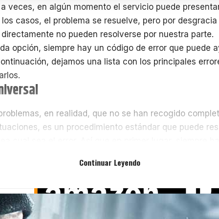
a veces, en algún momento el servicio puede presentar 
 los casos, el problema se resuelve, pero por desgracia
directamente no pueden resolverse por nuestra parte.
da opción, siempre hay un código de error que puede ay
ontinuación, dejamos una lista con los principales erro
arlos.
niversal
roblemas, en realidad, que no se han recogido comple
tuaciones, es un procedimiento estándar que puede re
ea cual sea el error. Así que en primer lugar, siempre ha
COMPRA AHORA EN AMAZON
Continuar Leyendo