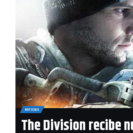
Cerrar la 
Reiniciar e
Volver a c
Introducir
Reconstrui
WS-37397-
No se puede c
normal, este
Se trata de u
sospechoso, l
NOTICIAS
es el baneo de
The Division recibe n
Solución 1
Reiniciar el 