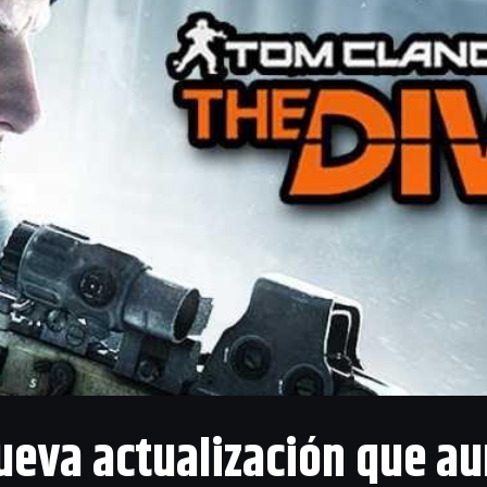
sesión en PSN y parar inmediatamente volver a iniciar la
l router
onfigurar la red de PS4
 las DNS Google
r la base de datos
9
onectar a PSN. Incluso si la conexión a Internet está 
 error puede aparecer inesperadamente.
n bloqueo de la dirección IP por razones de seguridad. Si
a compañía detecta algo extraño, ésta tomará medidas 
 la dirección IP.
ueva actualización que au
router. Muchos operadores trabajan con una asignación d