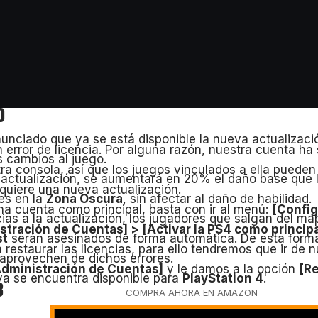
se reinicia el dispositivo, se asigna una nueva dirección
aciones, es necesario ponerse en contacto con el ISP y p
os puertos de firewall:
3, 3478, 3479, 3480 UDP : 3478, 3479
0
unciado que ya se está disponible la nueva actualizac
n error de licencia. Por alguna razón, nuestra cuenta h
s cambios al juego.
tra consola, así que los juegos vinculados a ella pueden 
actualización, se aumentará en 20% el daño base que l
equiere una nueva actualización.
es en la
Zona Oscura
, sin afectar al daño de habilidad.
una cuenta como principal, basta con ir al menú:
[Config
as a la actualización, los jugadores que salgan del ma
tración de Cuentas] > [Activar la PS4 como principal
st
serán asesinados de forma automática. De esta forma,
 restaurar las licencias, para ello tendremos que ir de 
aprovechen de dichos errores.
dministración de Cuentas]
y le damos a la opción
[Re
ya se encuentra disponible para
PlayStation 4
.
3
COMPRA AHORA EN AMAZON