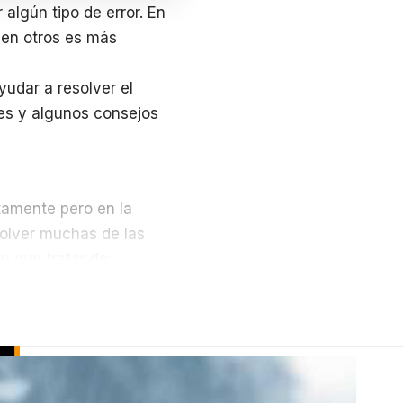
algún tipo de error. En
 en otros es más
udar a resolver el
res y algunos consejos
tamente pero en la
solver muchas de las
y que tratar de: