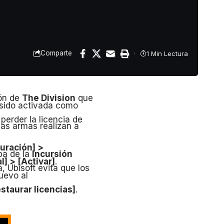
 de Internet.
edir intercambiar la IP y
Comparte
1 Min Lectura
ión de
The Division
que
a sido activada como
perder la licencia de
as armas realizan a
uración] >
pa de la
Incursión
] > [Activar]
.
 Ubisoft evita que los
nuevo al
staurar licencias]
.