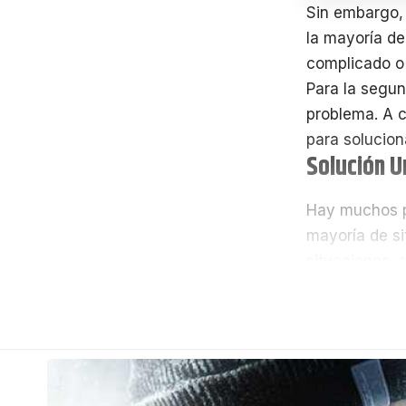
Sin embargo, 
la mayoría de
complicado o 
Para la segun
problema. A c
para solucion
Solución U
Hay muchos p
mayoría de si
situaciones, s