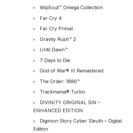
WipEout™ Omega Collection
Far Cry 4
Far Cry Primal
Gravity Rush™ 2
Until Dawn™
7 Days to Die
God of War® III Remastered
The Order: 1886™
Trackmania® Turbo
DIVINITY ORIGINAL SIN –
ENHANCED EDITION
Digimon Story Cyber Sleuth – Digital
Edition