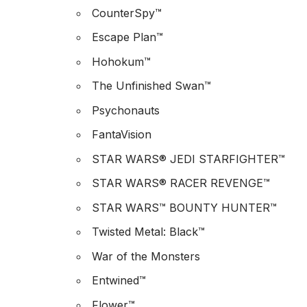
CounterSpy™
Escape Plan™
Hohokum™
The Unfinished Swan™
Psychonauts
FantaVision
STAR WARS® JEDI STARFIGHTER™
STAR WARS® RACER REVENGE™
STAR WARS™ BOUNTY HUNTER™
Twisted Metal: Black™
War of the Monsters
Entwined™
Flower™