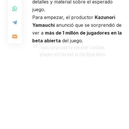
detalles y material sobre el esperado
juego.
Para empezar, el productor
Kazunori
Yamauchi
anunció que se sorprendió de
ver a
más de 1 millón de jugadores en la
beta abierta
del juego.
I was surprised to see over 1 million
players off the bat in the Open Beta.
#GTsport
— 山内 一典 / Kaz Yamauchi
(@Kaz_Yamauchi)
October 12, 2017
También comentó que han realizado
los
ajustes necesarios a los servidores
para que estén más estables
e intentar
que
no vuelvan a ocurrir problemas
como los que se presentaron en la fase
de prueba.