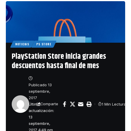
NOTICIAS
PS STORE
PlayStation Store inicia grandes
descuentos hasta final de mes
Publicado 13
septiembre,
2017
Última
1 Min Lectura
Comparte
actualización:
13
septiembre,
2017 4:49 pm