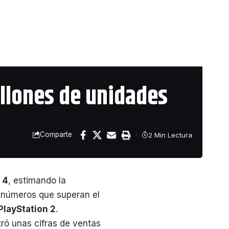
illones de unidades
Comparte
2 Min Lectura
 4
, estimando la
, números que superan el
PlayStation 2
.
ró unas cifras de ventas