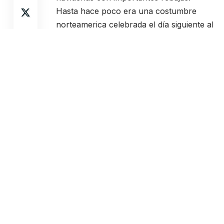
Hasta hace poco era una costumbre
norteamerica celebrada el día siguiente al
Día de Acción de Gracias, aunque desde
hace años es una tradición que ha
conseguido implementarse en Europa de
manera cada vez más importante. Por
ejemplo, en el año 2016 Amazon
consiguió vender más de 940.000
productos en tan solo 24 horas,
destacando en el apartado de los
videojuegos la altas ventas de títulos
como FIFA 17, Call of Duty: Infinite
Warfare o Uncharted 4.
Contents
Las mejores ofertas de PS4 en el Black