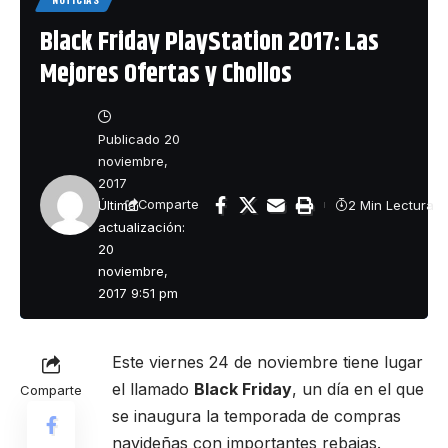
Black Friday PlayStation 2017: Las
Mejores Ofertas y Chollos
Publicado 20
noviembre,
2017
Última
2 Min Lectura
Comparte
actualización:
20
noviembre,
2017 9:51 pm
Este viernes 24 de noviembre tiene lugar
el llamado
Black Friday
, un día en el que
Comparte
se inaugura la temporada de compras
navideñas con importantes rebajas.