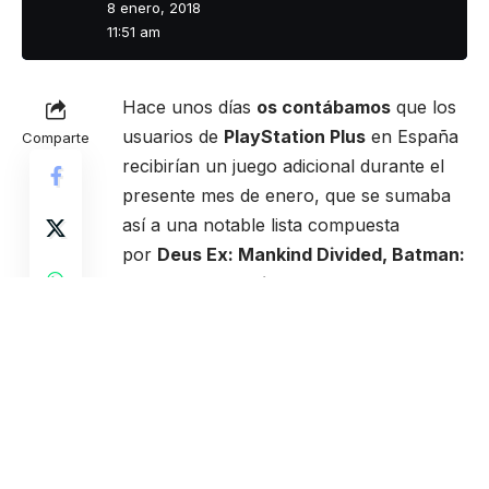
8 enero, 2018
11:51 am
Hace unos días
os contábamos
que los
usuarios de
PlayStation Plus
en España
Comparte
recibirían un juego adicional durante el
presente mes de enero, que se sumaba
así a una notable lista compuesta
por
Deus Ex: Mankind Divided, Batman:
The Telltale Series y StarBlood Arena
para
PS4
; y
Sacred 3 y Book of
Unwritten Tales 2
para
PlayStation 3
.
Por último, los propietarios de
PS Vita
recibían
Psycho-Pass: Mandatory
Happiness y Uncanny Valley
.
Pero a Sony esto no le pareció suficiente