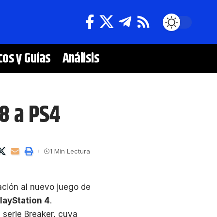
cos y Guías
Análisis
8 a PS4
1 Min Lectura
ación al nuevo juego de
layStation 4
.
 serie Breaker, cuya