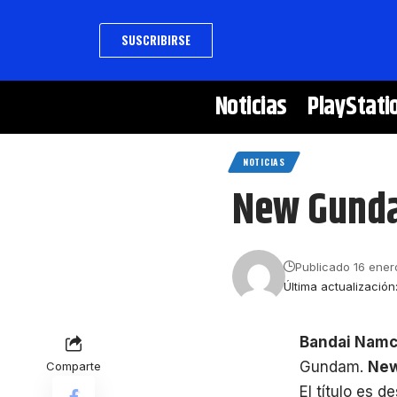
SUSCRIBIRSE
Noticias
PlayStati
NOTICIAS
New Gunda
Publicado 16 ener
Última actualización
Bandai Nam
Gundam.
New
Comparte
El título es d