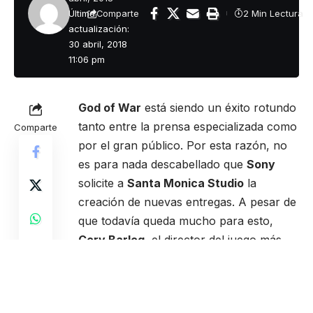
Última
2 Min Lectura
Comparte
actualización:
30 abril, 2018
11:06 pm
God of War
está siendo un éxito rotundo
tanto entre la prensa especializada como
Comparte
por el gran público. Por esta razón, no
es para nada descabellado que
Sony
solicite a
Santa Monica Studio
la
creación de nuevas entregas. A pesar de
que todavía queda mucho para esto,
Cory Barlog
, el director del juego más
reciente, ya tiene planes para 5 secuelas.
El mismo Barlog en una reciente
entrevista con Kotaku, confirmó que ya