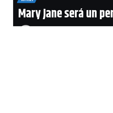
Mary Jane será un pe
Publicado 3 noviembre, 2017
Última actualización: 3 noviembre, 2017 3:51 pm
Durante la c
hizo acto de 
Comparte
de
Insomnia
Hace unos día
personaje jug
confirmado de
Man.
Resulta lógic
dotes de inve