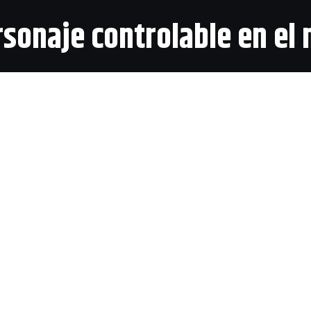
rsonaje controlable en el
onferencia de
Sony
en la
Paris Games Week 2017
uno d
presenta en forma de un nuevo tráiler. Hablamos como 
c Games
exclusivo para
PlayStation 4
,
Spider-Man
.
s saltaban los rumores sobre la posibilidad de que Peter
able a lo largo del juego. Ahora,
Bryan Intihar
, director
 forma oficial que Mary Jane será otro de los personaj
o que no tendrá las mismas habilidades que el arácnido,
stigadora para obtener importante información que le a