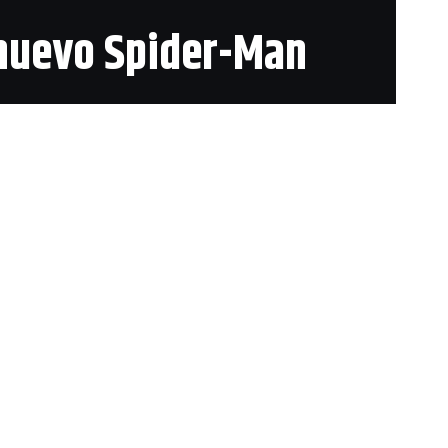
 nuevo Spider-Man
Comparte
1 Min Lectura
e los grandes esperados
no, del nuevo proyecto
 Parker no fuera el único
 creativo del juego, ha
es manejables de Spider-
 pero se valdrá de sus
yudará a resolver