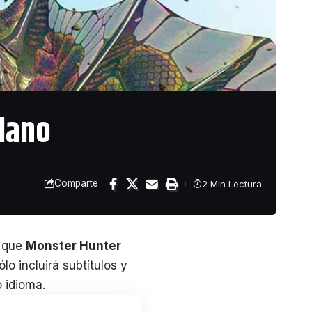
lano
Comparte
2 Min Lectura
 que
Monster Hunter
lo incluirá subtítulos y
 idioma.