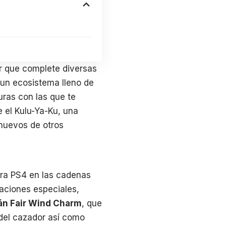
r que complete diversas
un ecosistema lleno de
uras con las que te
e el Kulu-Ya-Ku, una
huevos de otros
ara PS4 en las cadenas
caciones especiales,
mán Fair Wind Charm
, que
 del cazador así como