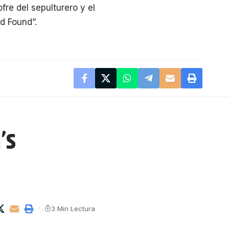
re del sepulturero y el
nd Found”.
.
’s
3 Min Lectura