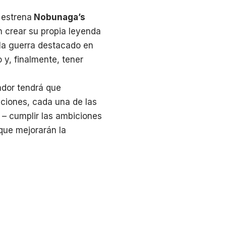
 estrena
Nobunaga’s
n crear su propia leyenda
 la guerra destacado en
 y, finalmente, tener
ador tendrá que
aciones, cada una de las
 – cumplir las ambiciones
 que mejorarán la
o donde los señores
minio y unir el país con
n amplio elenco de
an obtener una ventaja
 la Fase de Planificación