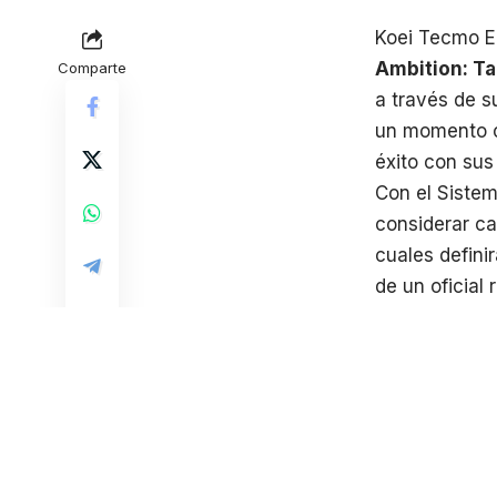
Koei Tecmo E
Ambition: Ta
Comparte
a través de s
un momento cr
éxito con sus 
Con el Sistem
considerar ca
cuales defini
de un oficial
situación del 
Los estrateg
regionales lu
sus propias a
opciones táct
sobre el rival