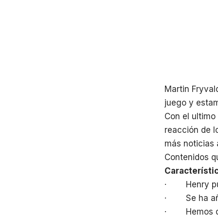
Martin Fryval
juego y esta
Con el ultim
reacción de l
más noticias 
Contenidos q
Característic
· Henry pued
· Se ha añad
· Hemos dise