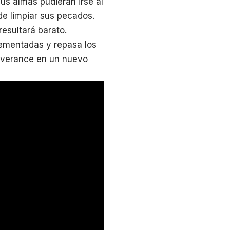
us almas pudieran irse al
de limpiar sus pecados.
resultará barato.
lementadas y repasa los
iverance en un nuevo