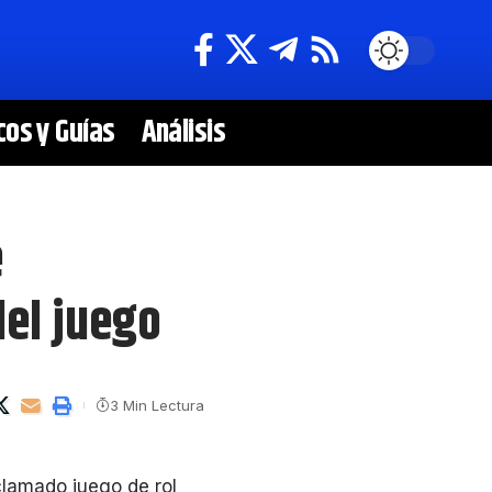
cos y Guías
Análisis
e
del juego
3 Min Lectura
clamado juego de rol