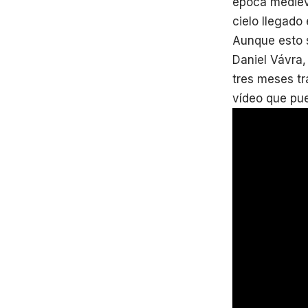
época medieva
cielo llegado
Aunque esto s
Daniel Vávra,
tres meses t
vídeo que pue