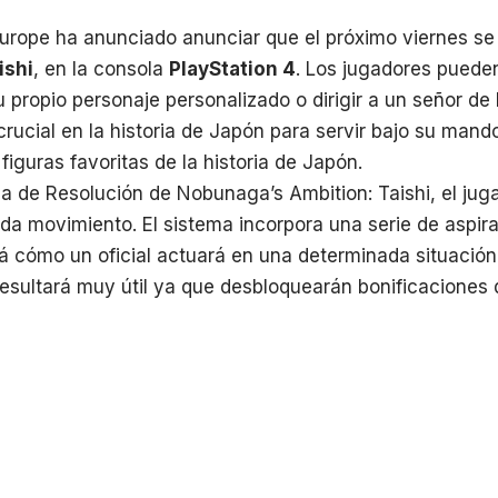
urope ha anunciado anunciar que el próximo viernes se
ishi
, en la consola
PlayStation 4
. Los jugadores puede
u propio personaje personalizado o dirigir a un señor de
ucial en la historia de Japón para servir bajo su mando
figuras favoritas de la historia de Japón.
a de Resolución de Nobunaga’s Ambition: Taishi, el jug
da movimiento. El sistema incorpora una serie de aspir
rá cómo un oficial actuará en una determinada situación
 resultará muy útil ya que desbloquearán bonificaciones
usuario en el juego.
as experimentarán la Era Sengoku de Japón – un períod
charon con fiereza por la hegemonía, para reclamar el do
mbiciones Los usuarios tendrán que sacar partido de u
icas para crear innovadoras estrategias que les permit
. Utilizar el Sistema de Batallas por turnos en dos fases: