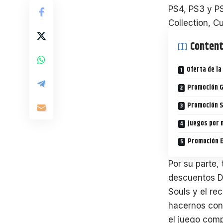
PS4, PS3 y PS
Collection, C
Conten
Oferta de l
Promoción G
Promoción S
Juegos por m
Promoción EA
Por su parte,
descuentos Dia
Souls y el re
hacernos con 
el juego comp