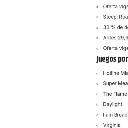
Oferta vig
Steep: Roa
33 % de de
Antes 29,9
Oferta vig
Juegos por
Hotline Mi
Super Mea
The Flame 
Daylight
I am Bread
Virginia