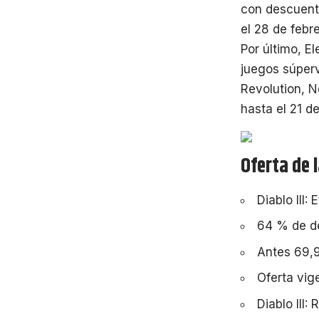
con descuento
el 28 de febre
Por último, E
juegos súperv
Revolution, 
hasta el 21 de
Oferta de 
Diablo III: 
64 % de de
Antes 69,9
Oferta vig
Diablo III