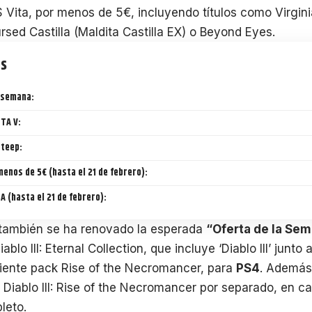
 Vita, por menos de 5€, incluyendo títulos como Virgini
ursed Castilla (Maldita Castilla EX) o Beyond Eyes.
ts
a semana:
TA V:
teep:
enos de 5€ (hasta el 21 de febrero):
 (hasta el 21 de febrero):
 también se ha renovado la esperada
“Oferta de la Se
blo III: Eternal Collection, que incluye ‘Diablo III’ junt
ciente pack Rise of the Necromancer, para
PS4
. Además
Diablo III: Rise of the Necromancer por separado, en 
leto.