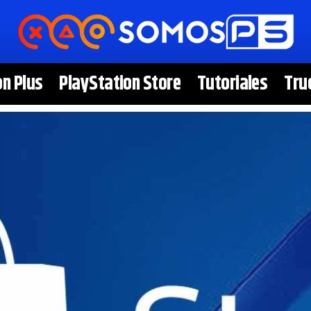
on Plus
PlayStation Store
Tutoriales
Tru