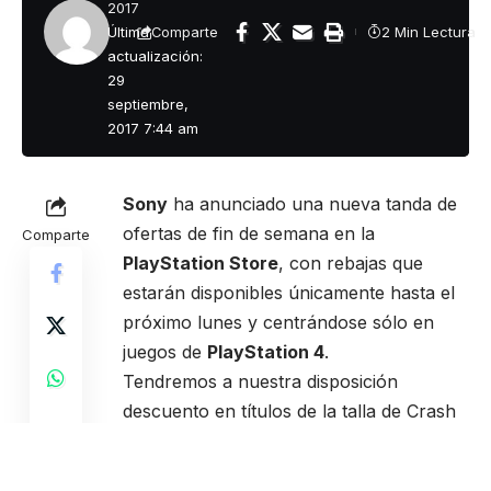
2017
Última
2 Min Lectura
Comparte
actualización:
29
septiembre,
2017 7:44 am
Sony
ha anunciado una nueva tanda de
ofertas de fin de semana en la
Comparte
PlayStation Store
, con rebajas que
estarán disponibles únicamente hasta el
próximo lunes y centrándose sólo en
juegos de
PlayStation 4
.
Tendremos a nuestra disposición
descuento en títulos de la talla de Crash
Bandicoot N. Sane Trilogy, ARK: Survival
Evolved, Rise of the Tomb Raider: 20