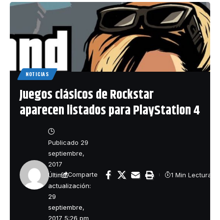
NOTICIAS
Juegos clásicos de Rockstar
aparecen listados para PlayStation 4
Publicado 29
septiembre,
2017
Última
1 Min Lectura
Comparte
actualización:
29
septiembre,
2017 5:26 pm