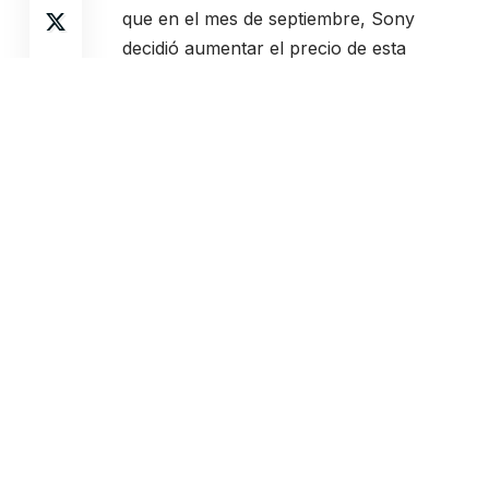
que en el mes de septiembre, Sony
decidió aumentar el precio de esta
suscripción hasta los 60 euros
justificando que se mejoraría el servicio y
ofrecería mejores juegos gratuitos.
Así que puedes hacerte con
un año de
PlayStation Plus por tan solo 45 euros
.
Sin duda es una de las mejores maneras
de aprovechar el Black Friday, por lo
que hay que tener en cuenta que se
puede agotar mucho más rápido de lo
habitual.
Share This Article