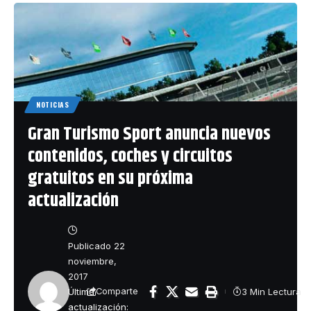
NOTICIAS
Gran Turismo Sport anuncia nuevos
contenidos, coches y circuitos
gratuitos en su próxima
actualización
Publicado 22
noviembre,
2017
Última
3 Min Lectura
Comparte
actualización: