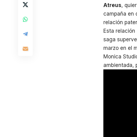
Atreus
, quie
campaña en di
relación pate
Esta relación 
saga superven
marzo en el m
Monica Studio
ambientada, p