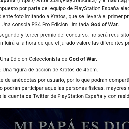
España
(
https://twitter.com/PlayStationES
) y el hashtag
puesto por parte del equipo de PlayStation España eleg
iente foto imitando a Kratos, que se llevará el primer p
: Una consola PS4 Pro Edición Limitada
God of War.
 segundo y tercer premio del concurso, no será requisito
nfluirá a la hora de que el jurado valore las diferentes 
 Una Edición Coleccionista de
God of War.
 Una figura de acción de Kratos de 45cm.
te de anécdotas por usuario, por lo que podrán compart
so
podrán participar aquellas personas físicas, mayores
 la cuenta de Twitter de PlayStation España
y con resid