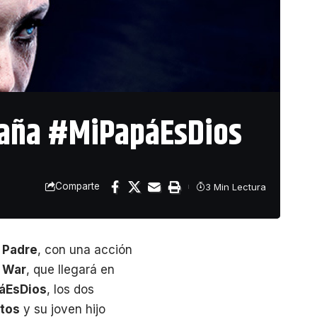
ampaña #MiPapáEsDios
Comparte
3 Min Lectura
l Padre
, con una acción
 War
, que llegará en
áEsDios
, los dos
tos
y su joven hijo