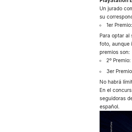
PlayStation 
Un jurado com
su correspond
1
er
Premio
Para optar al
foto, aunque i
premios son:
2º Premio:
3
er
Premio:
No habrá lími
En el concur
seguidoras de
español.