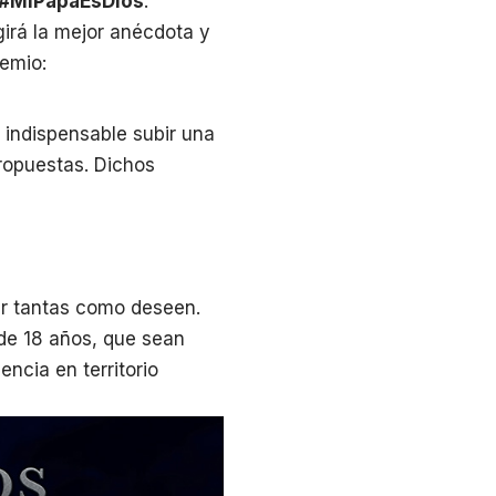
#MiPapáEsDios
.
irá la mejor anécdota y
remio:
 indispensable subir una
propuestas. Dichos
ir tantas como deseen.
 de 18 años, que sean
encia en territorio