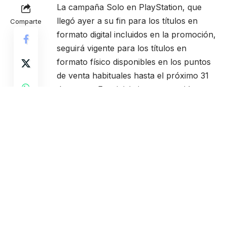
La campaña Solo en PlayStation, que
llegó ayer a su fin para los títulos en
Comparte
formato digital incluidos en la promoción,
seguirá vigente para los títulos en
formato físico disponibles en los puntos
de venta habituales hasta el próximo 31
de marzo. Esta iniciativa, promovida por
la compañía durante el mes de marzo,
ha permitido a los usuarios adquirir con
importantes descuentos de hasta el 60%
una gran variedad de videojuegos
exclusivos del catálogo de PlayStation 4,
de su dispositivo de realidad virtual
PlayStation VR (PS VR), de la gama de
juegos sociales PlayLink, y la suscripción
anual al servicio premium PlayStation
Plus, que podrá adquirirse con una