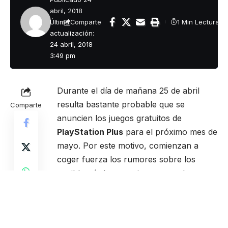
abril, 2018
Última
1 Min Lectura
Comparte
actualización:
24 abril, 2018
3:49 pm
Durante el día de mañana 25 de abril
resulta bastante probable que se
Comparte
anuncien los juegos gratuitos de
PlayStation Plus
para el próximo mes de
mayo. Por este motivo, comienzan a
coger fuerza los rumores sobre los
posibles títulos gratuitos que podremos
disfrutar el mes que viene.
La web
PSU
ha publicado algunas de las
posibilidades, teniendo en primer lugar a