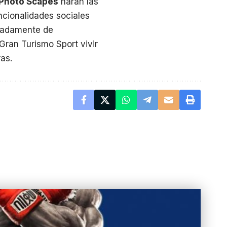
Photo Scapes
harán las
ncionalidades sociales
rcadamente de
Gran Turismo Sport vivir
ras.