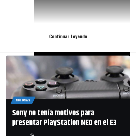
Continuar Leyendo
NOTICIAS
Sony no tenía motivos para
El vídeo muestra como los pilotos
Daniel
presentar PlayStation NEO en el E3
Ricciardo
, de Red Bull Racing, y
Jolyon
Palmer
, de la escudería Renault Sport