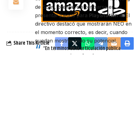
de Sony, prefirieron centrarse en
presentar juegos para
PlayStation 4
. El
directivo destacó que mostrarán NEO en
el momento correcto, es decir, cuando
puedan mostrar todo su potencial.
Share This Article
“En términos de la articulación pública
en un escenario, realmente queremos
estar listos y poder hacer una
demostración correcta y todo eso. Así
que lo haremos cuando estemos listos,
cuando podamos mostrarlo todo
correctamente”.
Por este motivo, parece poco probable
que el
PlayStation NEO
debute en
septiembre como indicaban ciertos
rumores. Tendremos que esperar a
otros eventos del sector como la