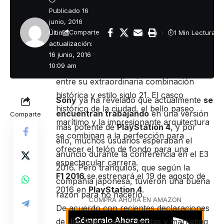
Formula One, disfrutan de sus primeras
Publicado 16
vueltas virtuales sobre el circuito urbano
junio, 2016
de Baku, comentando sus impresiones
Última
1 Min Lectura
Comparte
acerca de su desafiante trazado urbano.
actualización:
Se dice que el circuito avanza por la
16 junio, 2016
10:09 am
atractiva atmósfera urbana de Baku,
entre su extraordinaria combinación
histórica y estilo siglo 21. El casco
Sony
ya ha revelado que actualmente
se
histórico de la ciudad, el bello paseo
encuentran trabajando
en una versión
Comparte
marítimo y la impresionante arquitectura
más potente de
PlayStation 4
, y por
se combinan a la perfección para
ello, muchos usuarios esperaban el
ofrecer el telón de fondo para una
anuncio durante la conferencia en el E3
espectacular carrera.
2016. Pero tranquilos, que según la
F1 2016
se estrenará el 19 de agosto de
compañía japonesa, tuvieron una buena
2016 en
PlayStation 4
.
razón para no hacerlo.
COMPRA AHORA EN AMAZON
De acuerdo con recientes declaraciones
de
Jim Ryan
, jefe de ventas y marketing