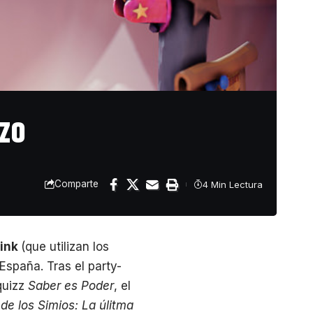
rzo
Comparte
4 Min Lectura
Link
(que utilizan los
spaña. Tras el party-
quizz
Saber es Poder
, el
 de los Simios: La úlitma