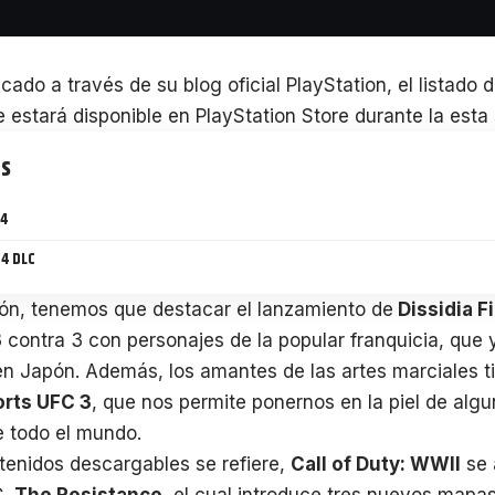
cado a través de su blog oficial PlayStation, el listado 
 estará disponible en PlayStation Store durante la est
ts
 4
 4 DLC
ión, tenemos que destacar el lanzamiento de
Dissidia F
contra 3 con personajes de la popular franquicia, que 
n Japón. Además, los amantes de las artes marciales ti
orts UFC 3
, que nos permite ponernos en la piel de alg
e todo el mundo.
tenidos descargables se refiere,
Call of Duty: WWII
se 
C,
The Resistance
, el cual introduce tres nuevos mapas