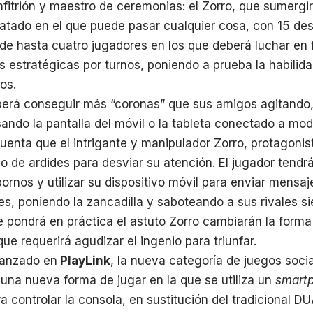
nfitrión y maestro de ceremonias: el Zorro, que sumergir
tado en el que puede pasar cualquier cosa, con 15 dest
 de hasta cuatro jugadores en los que deberá luchar en 
 estratégicas por turnos, poniendo a prueba la habilid
os.
berá conseguir más “coronas” que sus amigos agitando,
sando la pantalla del móvil o la tableta conectado a mo
uenta que el intrigante y manipulador Zorro, protagonista
po de ardides para desviar su atención. El jugador tendr
rnos y utilizar su dispositivo móvil para enviar mensaj
es, poniendo la zancadilla y saboteando a sus rivales 
 pondrá en práctica el astuto Zorro cambiarán la forma
ue requerirá agudizar el ingenio para triunfar.
 lanzado en
PlayLink
, la nueva categoría de juegos soci
una nueva forma de jugar en la que se utiliza un
smart
 controlar la consola, en sustitución del tradicional 