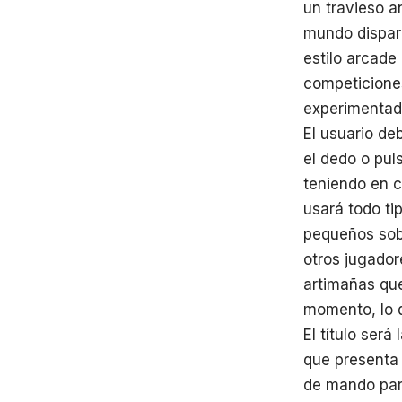
un travieso a
mundo dispara
estilo arcade
competiciones
experimentad
El usuario de
el dedo o pul
teniendo en c
usará todo ti
pequeños sobo
otros jugador
artimañas que
momento, lo q
El título será
que presenta 
de mando para