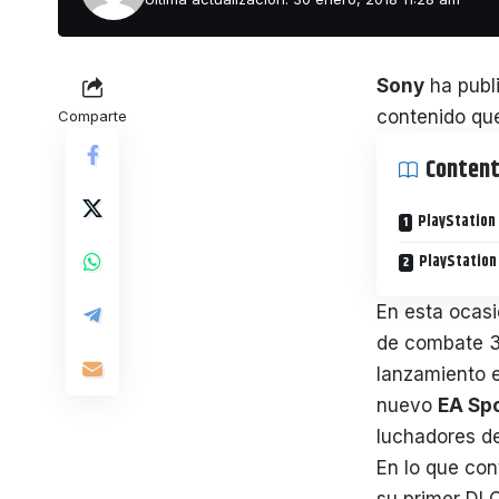
Sony
ha publi
contenido que
Comparte
Conten
PlayStation
PlayStation
En esta ocas
de combate 3 
lanzamiento e
nuevo
EA Sp
luchadores d
En lo que con
su primer DL