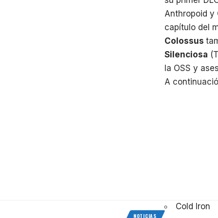
Anthropoid y 
capítulo del 
Colossus
ta
Silenciosa
(T
la OSS y ases
A continuaci
PlayStation 
30 de enero
Cold Iron
NOTICIAS