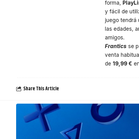
forma,
PlayL
y fácil de ut
juego tendrá
las edades, a
amigos.
Frantics
se p
venta habitua
de
19,99 €
en
Share This Article