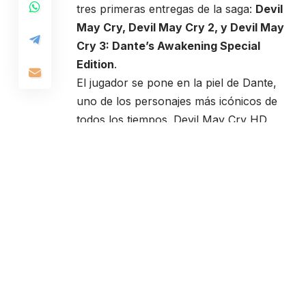
tres primeras entregas de la saga:
Devil
May Cry, Devil May Cry 2, y Devil May
Cry 3: Dante’s Awakening Special
Edition
.
El jugador se pone en la piel de Dante,
uno de los personajes más icónicos de
todos los tiempos. Devil May Cry HD
Collection está repleto de la premiada
jugabilidad y estilo que ha hecho tan
popular a la serie, ahora jugable en las
consolas modernas.