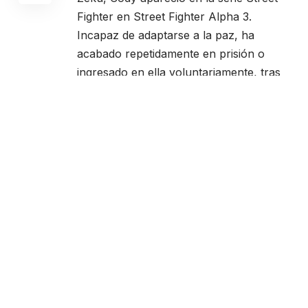
Fighter en Street Fighter Alpha 3.
Incapaz de adaptarse a la paz, ha
acabado repetidamente en prisión o
ingresado en ella voluntariamente, tras
causar estragos en las calles luchando
en cualquier conflicto con el que se
encontrara. Casualmente abandonó la
cárcel en Super Street Fighter IV en
busca de una cura para su aburrimiento,
pero acabó volviendo por sus fueros. En
Street Fighter V: Arcade Edition, Mike
Haggar exculpa a Cody de sus crímenes,
lo que le lleva a ser elegido como el
Nuevo alcalde de Metro City. Aunque se
queja constantemente, Cody en secreto
siente cierta alegría por su posición. Sin