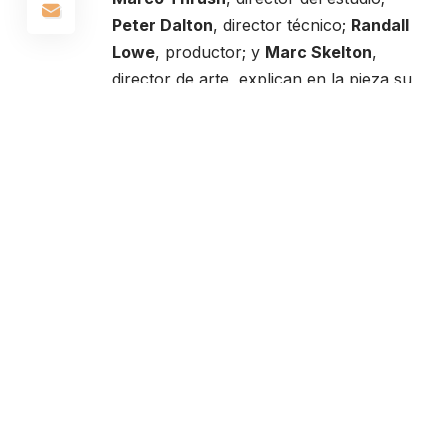
Peter Dalton
, director técnico;
Randall
Lowe
, productor; y
Marc Skelton
,
director de arte, explican en la pieza su
trabajo y evolución a lo largo de sus
remakes y remasterizaciones. Entre ellos
destacan los de
God of War, Gravity
Rush, Metal Gear Solid, Uncharted
y la
remasterización para PS3 de las obras
de Fumito Ueda
Ico
y
Shadow of the
Colossus
.