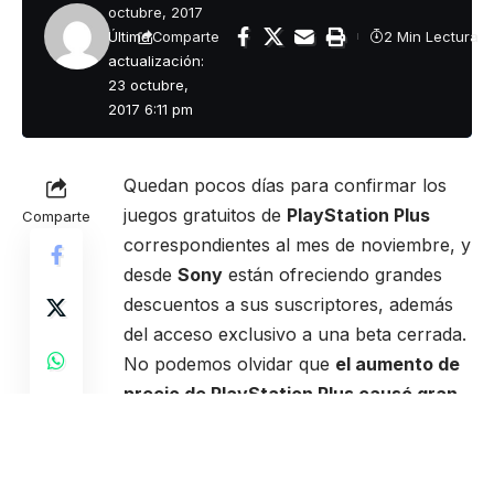
octubre, 2017
Última
2 Min Lectura
Comparte
actualización:
23 octubre,
2017 6:11 pm
Quedan pocos días para confirmar los
juegos gratuitos de
PlayStation Plus
Comparte
correspondientes al mes de noviembre, y
desde
Sony
están ofreciendo grandes
descuentos a sus suscriptores, además
del acceso exclusivo a una beta cerrada.
No podemos olvidar que
el aumento de
precio de PlayStation Plus causó gran
controversia
entre los usuarios, pero
bien es cierto que el nivel de
los juegos
gratuitos ofrecidos por Sony ha sido