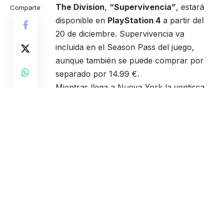
The Division
,
“Supervivencia”
, estará
Comparte
disponible en
PlayStation 4
a partir del
20 de diciembre. Supervivencia va
incluida en el Season Pass del juego,
aunque también se puede comprar por
separado por 14.99 €.
Mientras llega a Nueva York la ventisca
del siglo, los agentes de The Division
reciben información acerca de unos
potentes antivirales que se han quedado
en la Zona Oscura, con los que se podría
contener la expansión de la pandemia.
Pero antes de poder llegar a su destino,
el helicóptero de los agentes cae al suelo
debido al mal tiempo.
Para sobrevivir y alcanzar su objetivo,
los jugadores se enfrentarán a las