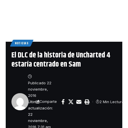
NOTICIAS
El DLC de la historia de Uncharted 4
estaría centrado en Sam
Publicado 22
noviembre,
2016
Última
2 Min Lectura
Comparte
actualización:
22
noviembre,
2016 7:31 am