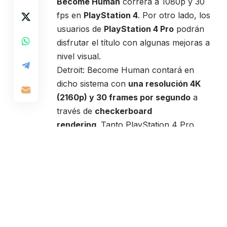
Become Human
correrá a 1080p y 30
fps en
PlayStation 4
. Por otro lado, los
usuarios de
PlayStation 4 Pro
podrán
disfrutar el título con algunas mejoras a
nivel visual.
Detroit: Become Human contará en
dicho sistema con
una resolución 4K
(2160p) y 30 frames por segundo
a
través de
checkerboard
rendering
. Tanto PlayStation 4 Pro
como su versión estándar tendrán
soporte para
HDR
.