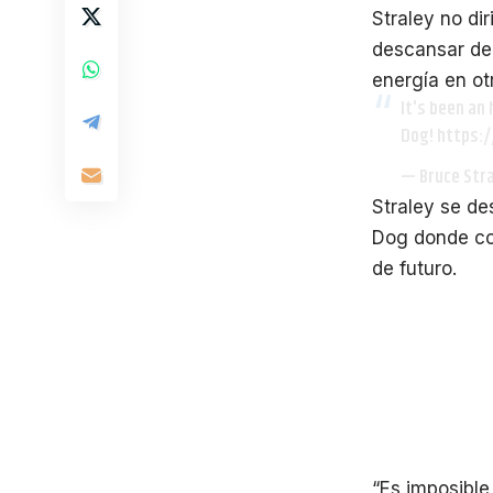
Straley no dir
descansar de 
energía en ot
It's been an
Dog!
https:
— Bruce Str
Straley se de
Dog donde co
de futuro.
“Es imposible