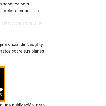
ño sabático para
 prefiere enfocar su
 to say goodbye. Thx Naughty
gina oficial de Naughty
retos sobre sus planes
en una publicación, pero