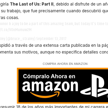
igiría
The Last of Us: Part II
, debido al disfrute de un a
su trabajo, que fue precisamente cuando descubrió que
ras cosas.
 honor & a joy to be a part of this amazing team, but today it's time
//t.co/VOnMumuw2M
aley (@bruce_straley)
September 13, 2017
spidió a través de una extensa carta publicada en la pá
menta sus motivos, aunque no especifica detalles conc
COMPRA AHORA EN AMAZON
 resumir 18 de los años más importantes de mi carrera 