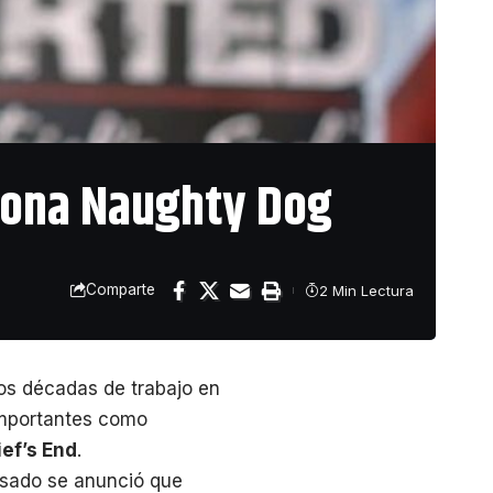
ndona Naughty Dog
Comparte
2 Min Lectura
os décadas de trabajo en
 importantes como
ef’s End
.
asado se anunció que