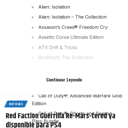
Alien: Isolation
Alien: Isolation – The Collection
Assassin’s Creed® Freedom Cry
Assetto Corsa Ultimate Edition
ATV Drift & Tricks
BioShock: The Collection
Birthdays the Beginning
Call of Duty:Advanced Warfare –
Continuar Leyendo
Digital Pro Edition (Day Zero)
Call of Duty®: Advanced Warfare Gold
Edition
NOTICIAS
Red Faction Guerrilla Re-Mars-tered ya
Call of Duty®: Ghosts and Season
Pass Bundle
disponible para PS4