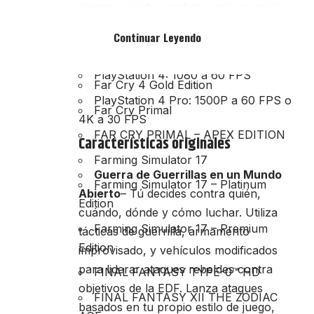
abierto, rápido combate estilo guerrilla, y
Far Cry 4
auténtica destrucción basada en la física.
Continuar Leyendo
Rendimiento en PlayStation 4
FAR CRY 4 + FAR CRY PRIMAL
BUNDLE
PlayStation 4: 1080 a 60 FPS
Far Cry 4 Gold Edition
PlayStation 4 Pro: 1500P a 60 FPS o
Far Cry Primal
4K a 30 FPS
FAR CRY PRIMAL – APEX EDITION
Características originales
Farming Simulator 17
Guerra de Guerrillas en un Mundo
Farming Simulator 17 – Platinum
Abierto
– Tú decides contra quién,
Edition
cuándo, dónde y cómo luchar. Utiliza
Farming Simulator 17 – Premium
tácticas de guerrilla, armamento
Edition
improvisado, y vehículos modificados
para liderar ataques rebeldes contra
FINAL FANTASY TYPE-0™ HD
objetivos de la EDF. Lanza ataques
FINAL FANTASY XII THE ZODIAC
basados en tu propio estilo de juego,