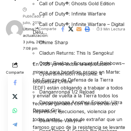
Call of Duty®: Ghosts Gold Edition
Call of Duty®: Infinite Warfare
Publicado 3
julio, 2018
Call of Duty®: Infinite Warfare – Digital
Última
3 Min Lectura
Comparte
Delu…
actualización:
3 julio, 2018
Chime Sharp
7:08 pm
Cladun Returns: This Is Sengoku!
Code: Realize ~Bouquet of Rainbows~
En 2125 ya no existe la explotación
minera para beneficio propio en Marte:
Comparte
Cyberdimension Neptunia: 4
Las Fuerzas de Defensa de la Tierra
Goddesses Online
(EDF) están obligando a trabajar a todos
Danganronpa 1/2 Reload
y enviar de vuelta a la Tierra todos los
Danganronpa Another Episode: Ultra
recursos ganados con tanto esfuerzo.
Despair Girls
Represión, ejecuciones, violencia por
todas partes… no es de extrañar que un
Dark Rose Valkyrie
famoso grupo de la resistencia se levante
Dead Rising 4: Frank’s Big Package