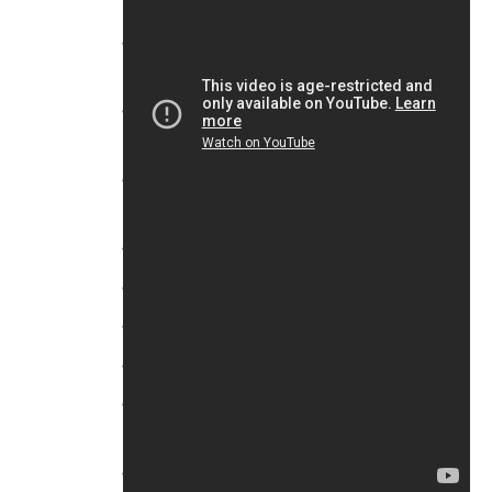
THE BIG SCORE DL…
PAYDAY 2 – CRIMEWAVE EDITION –
THE BIG SCORE Ga…
PAYDAY 2: CRIMEWAVE EDITION –
The Master Plan
PAYDAY 2: CRIMEWAVE EDITION –
The Most Wanted D…
PAYDAY 2: CRIMEWAVE EDITION.
Persona 5
Persona 5: Ultimate Edition
Portal Knights
PSYCHO-PASS: Mandatory
Happiness
Pure Farming 2018