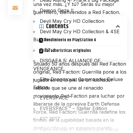
una vez más. ¿Y tú? Serás su mejor
Demon Gaze II
guerrillero, Bienvenidos a Red Faction.
Devil May Cry HD Collection
Contents
Devil May Cry HD Collection & 4SE
Bundle
Rendimiento en PlayStation 4
DiRT 4
Características originales
DISGAEA 5: ALLIANCE OF
Situado 50 años después del Red Faction
VENGEANCE
original, Red Faction: Guerrilla pone a los
Elite Dangerous: Commander Deluxe
jugadores en la piel de un luchador
Edition
rebelde que se une al renacido
movimiento Red Faction para luchar por
EVERSPACE™
liberarse de la opresiva Earth Defense
EVERSPACE™ – Stellar Edition
Force. Red Faction: Guerrilla redefine los
F1™ 2017
límites de la jugabilidad basada en la
destrucción en un inmenso mundo
Fairy Fencer F: Advent Dark Force