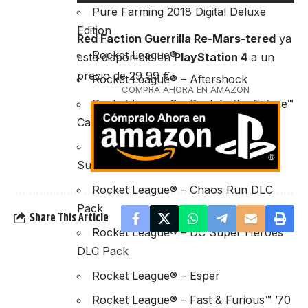
Pure Farming 2018 Digital Deluxe
Edition
Red Faction Guerrilla Re-Mars-tered
ya
Rocket League®
está disponible en
PlayStation 4
a un
precio de 29,99 €.
Rocket League® – Aftershock
COMPRA AHORA EN AMAZON
Rocket League® – Back to the Future™
Car Pack
Rocket League® – Batman v
Superman: Dawn of Ju…
Rocket League® – Chaos Run DLC
Pack
Share This Article
Rocket League® – DC Super Heroes
DLC Pack
Rocket League® – Esper
Rocket League® – Fast & Furious™ ’70