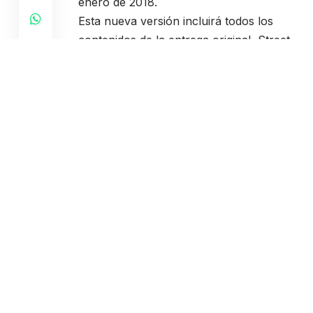
enero de 2018.
Esta nueva versión incluirá todos los
contenidos de la entrega original, Street
Fighter V, junto a la inclusión de nuevos
contenidos relacionados con el juego
entre los que se incluyen los Modos
Arcade y Extra, nuevos movimientos V-
Trigger, una Galería y una Interfaz de
Usuario completamente rediseñada y
mucho más.
Los jugadores que ya dispongan de
Street Fighter V recibirán también todos
los nuevos elementos a través de una
actualización de juego coincidiendo con
el estreno de Street Fighter V: Arcade
Edition.
Además del juego principal, Street