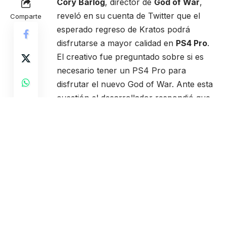
Cory Barlog
, director de
God of War
,
reveló en su cuenta de Twitter que el
Comparte
esperado regreso de Kratos podrá
disfrutarse a mayor calidad en
PS4 Pro
.
El creativo fue preguntado sobre si es
necesario tener un PS4 Pro para
disfrutar el nuevo God of War. Ante esta
cuestión el desarrollador respondió que
no, aunque aseguró que la potencia de la
nueva consola les permite tener visuales
en 4K o presentar mejoras de
rendimiento.
“No, [no necesitas una PS4 Pro para
disfrutar God of War], pero si lo haces el
4K es asombroso. Si no la tienes,
contamos con un modo desempeño que
aprovecha el poder adicional para hacer