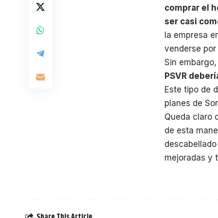
comprar el h
ser casi co
la empresa en
venderse por
Sin embargo,
PSVR debería
Este tipo de 
planes de Son
Queda claro
de esta maner
descabellado
mejoradas y 
Share This Article