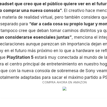
eadset que creo que el públíco quiere ver en el futu
mo comprar una nueva consola”
. El creativo hace menc
 materia de realidad virtual, pero también considera q
 separado para
“dar a cada cosa su propio lugar y mom
 tampoco cree que deban tomar caminos distintos ya 
n considerarse esenciales juntas”
, menciona el int
declaraciones aunque parezcan sin importancia dejan en
y en el futuro más próximo en lo que a hardware se refi
 que
PlayStation 5
estará muy conectada al mundo de la r
a el centro principal de entretenimiento en nuestro hog
 que con la nueva consola de sobremesa de Sony vea
totalmente adaptadas para sacar el máximo partido a P
COMPRA AHORA EN AMAZON