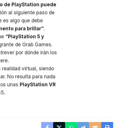
ro de PlayStation puede
ión al siguiente paso de
ue es algo que debe
ento para brillar”
.
que
“PlayStation 5 y
egrante de Grab Games.
trever por dónde irán los
ere.
ealidad virtual, siendo
ar. No resulta para nada
mos unas
PlayStation VR
S5.