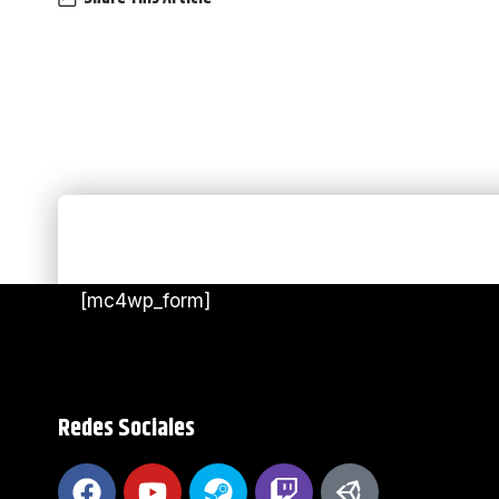
¡No te pierdas nada!
Suscríbete a nuestra newsletter para recibir los artíc
[mc4wp_form]
Redes Sociales