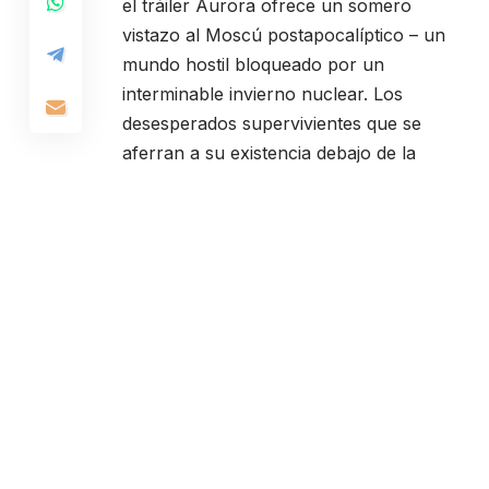
el tráiler Aurora ofrece un somero
vistazo al Moscú postapocalíptico – un
mundo hostil bloqueado por un
interminable invierno nuclear. Los
desesperados supervivientes que se
aferran a su existencia debajo de la
superficie en las ruinas del Metro hace
tiempo que abandonaron toda esperanza
de una vida más allá de Moscú… todos
excepto uno.
En el papel de
Artyom
, debes huir del
Metro y liderar a un grupo de
Spartan
Rangers
en una increíble aventura por
todo el continente a través de una Rusia
postapocalíptica, en busca de una nueva
vida hacia el Este. Este emocionante hilo
argumental abarcará un año completo