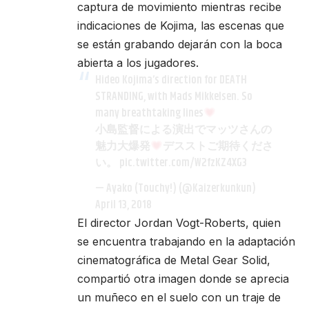
captura de movimiento mientras recibe
indicaciones de Kojima, las escenas que
se están grabando dejarán con la boca
abierta a los jugadores.
Hideo Kojima’s direction for DEATH
STRANDING, with Mads Mikkelsen. So
many breathtaking lines
小島監督による演出でマッツさんの
魅力大爆発
デスストご期待くださ
い。
pic.twitter.com/W2fzKZ4XG3
— Ayako (Touchy!) (@Kaizerkunkun)
April 13, 2018
El director Jordan Vogt-Roberts, quien
se encuentra trabajando en la adaptación
cinematográfica de Metal Gear Solid,
compartió otra imagen donde se aprecia
un muñeco en el suelo con un traje de