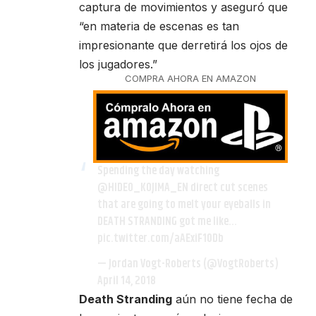
captura de movimientos y aseguró que
“en materia de escenas es tan
impresionante que derretirá los ojos de
los jugadores.”
COMPRA AHORA EN AMAZON
Spending the day watching
@HIDEO_KOJIMA_EN
direct cut scenes
that are going to melt your eyeballs in
DEATH STRANDING got me like…
pic.twitter.com/aAExiF10Db
— Jordan Vogt-Roberts (@VogtRoberts)
April 14, 2018
Death Stranding
aún no tiene fecha de